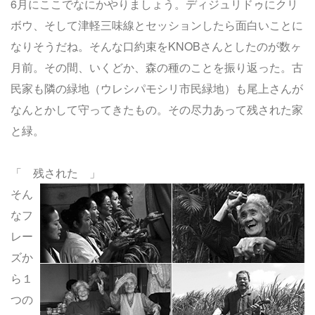
6月にここでなにかやりましょう。ディジュリドゥにクリ
ボウ、そして津軽三味線とセッションしたら面白いことに
なりそうだね。そんな口約束をKNOBさんとしたのが数ヶ
月前。その間、いくどか、森の種のことを振り返った。古
民家も隣の緑地（ウレシパモシリ市民緑地）も尾上さんが
なんとかして守ってきたもの。その尽力あって残された家
と緑。
「 残された 」
そん
なフ
レー
ズか
ら１
つの