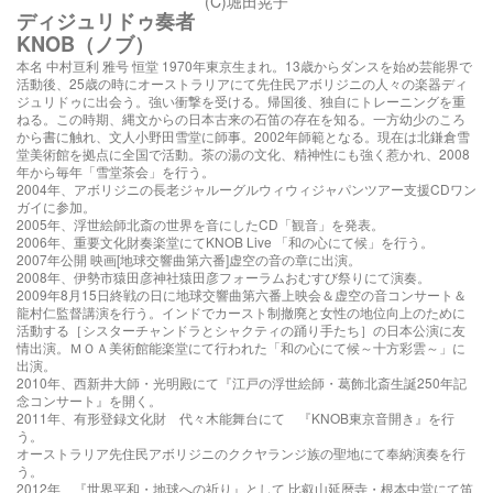
(C)堀田晃子
ディジュリドゥ奏者
KNOB（ノブ）
本名 中村亘利 雅号 恒堂 1970年東京生まれ。13歳からダンスを始め芸能界で
活動後、25歳の時にオーストラリアにて先住民アボリジニの人々の楽器ディ
ジュリドゥに出会う。強い衝撃を受ける。帰国後、独自にトレーニングを重
ねる。この時期、縄文からの日本古来の石笛の存在を知る。一方幼少のころ
から書に触れ、文人小野田雪堂に師事。2002年師範となる。現在は北鎌倉雪
堂美術館を拠点に全国で活動。茶の湯の文化、精神性にも強く惹かれ、2008
年から毎年「雪堂茶会」を行う。
2004年、アボリジニの長老ジャルーグルウィウィジャパンツアー支援CDワン
ガイに参加。
2005年、浮世絵師北斎の世界を音にしたCD「観音」を発表。
2006年、重要文化財奏楽堂にてKNOB Live 「和の心にて候」を行う。
2007年公開 映画[地球交響曲第六番]虚空の音の章に出演。
2008年、伊勢市猿田彦神社猿田彦フォーラムおむすび祭りにて演奏。
2009年8月15日終戦の日に地球交響曲第六番上映会＆虚空の音コンサート＆
龍村仁監督講演を行う。インドでカースト制撤廃と女性の地位向上のために
活動する［シスターチャンドラとシャクティの踊り手たち］の日本公演に友
情出演。ＭＯＡ美術館能楽堂にて行われた「和の心にて候～十方彩雲～」に
出演。
2010年、西新井大師・光明殿にて『江戸の浮世絵師・葛飾北斎生誕250年記
念コンサート』を開く。
2011年、有形登録文化財 代々木能舞台にて 『KNOB東京音開き』を行
う。
オーストラリア先住民アボリジニのククヤランジ族の聖地にて奉納演奏を行
う。
2012年、『世界平和・地球への祈り』として 比叡山延暦寺・根本中堂にて笛