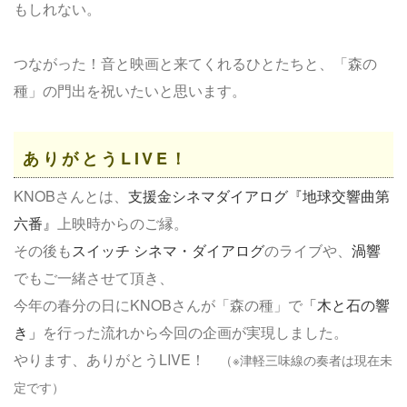
もしれない。
つながった！音と映画と来てくれるひとたちと、「森の
種」の門出を祝いたいと思います。
ありがとうLIVE！
KNOBさんとは、
支援金シネマダイアログ『地球交響曲第
六番』
上映時からのご縁。
その後も
スイッチ シネマ・ダイアログ
のライブや、
渦響
でもご一緒させて頂き、
今年の春分の日にKNOBさんが「森の種」で
「木と石の響
き」
を行った流れから今回の企画が実現しました。
やります、ありがとうLIVE！
（※津軽三味線の奏者は現在未
定です）