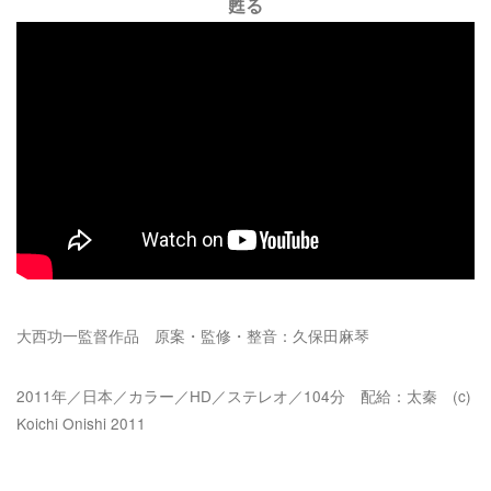
甦る
大西功一監督作品 原案・監修・整音：久保田麻琴
2011年／日本／カラー／HD／ステレオ／104分 配給：太秦 (c)
Koichi Onishi 2011