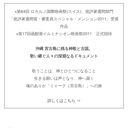
※第64回 ロカルノ国際映画祭(スイス)、批評家週間部門
「批評家週間賞・審査員スペシャル・メンション2011」受賞
作品
※第17回函館港イルミナシオン映画祭2011 正式招待
沖縄 宮古島に残る神歌と古謡。
歌い継ぐ人々の深淵なるドキュメント
歌うことは、神とひとつになること
生きる願いは声となり、神へ届く
魂のありか「ミャーク（宮古島）」への旅
詳しくはこちら ⇒