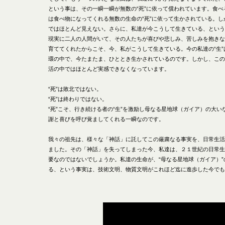
という事は、その一瞬一瞬が無数の“死”に依って償われています。食
は食べ物になってくれる無数の生命の“死”に依って生かされている。し
ではほとんど見えない。さらに、私達が今こうして生きている、という
現実に二人の人間がいて、その人たちが喜びや悲しみ、苦しみを抱きな
育ててくれたからこそ、今、私がこうして生きている。今の私達の“生”は
環の中で、今たまたま、ひととき生かされているのです。しかし、この
活の中ではほとんど実感できなくなっています。
“死”は敗北ではない。
“死”は終わりではない。
“死”こそ、行き続ける者の“生”を激励し母なる星地球（ガイア）の大
謝と喜びを呼び覚ましてくれる一瞬なのです。
我々の祖先は、様々な「神話」に託してこの厳粛なる事実を、日常生活
ました。その「神話」を失ってしまった今、私達は、２１世紀の日常生
要なのではないでしょうか。私達の生命が、“母なる星地球（ガイア）
る、という事実は、技術文明、物質文明がこれほど迄に進歩した今でも