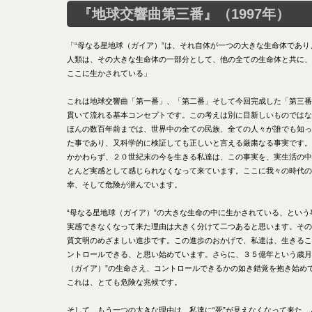
『地球交響曲第三番』（1997年）
「“母なる星地球（ガイア）”は、それ自体が一つの大きな生命体であり
人類は、その大きな生命体の一部分として、他の全ての生命体と共に、
ここに生かされている」
これは地球交響曲「第一番」、「第二番」そして今回完成した「第三番
貫いて流れる基本コンセプトです。この考えは別に目新しいものではな
ほんの数百年前までは、世界中の全ての民族、全ての人々が誰でも知っ
た事であり、又科学的に検証しても正しいと言える厳粛なる事実です。
かかわらず、２０世紀末の今を生きる私達は、この事実を、実生活の中
とんど実感として感じられなくなって来ています。ここに我々の時代の
幸、そして危険が潜んでいます。
“母なる星地球（ガイア）”の大きな生命の中に生かされている、という
実感できなくなって来た理由は大きく分けて二つあると思います。その
質文明のめざましい進歩です。この進歩のおかげで、私達は、生きるこ
ントロールできる、と思い始めています。さらに、３５億年という歳月
（ガイア）”の生命さえ、コントロールできるかの如き錯覚を抱き始め
これは、とても危険な兆候です。
そして、もう一つの大きな理由は、私達に“死”が見えなくなって来た