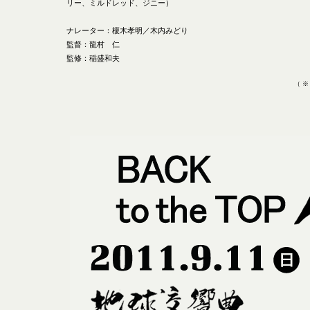
リー、ミルドレッド、ジニー）
ナレーター：榎木孝明／木内みどり
監督：龍村 仁
監修：稲盛和夫
（ 